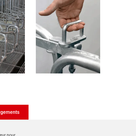
rgements
teur pour